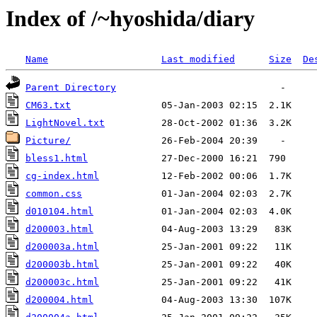
Index of /~hyoshida/diary
Name
Last modified
Size
De
Parent Directory
CM63.txt
LightNovel.txt
Picture/
bless1.html
cg-index.html
common.css
d010104.html
d200003.html
d200003a.html
d200003b.html
d200003c.html
d200004.html