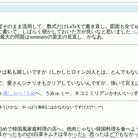
そのまま流用して、数式だけLaTeXで書き直し。図面も全てe
に書いて、しばらく寝かしておいた方が良いなと思いました
*1
大の問題はsummaryの英文の見直し、かなあ。
クは私も嬉しいですが（しかしヒロイン20人とは、とんでもな
で、愛さんシナリオもクリアしていないんですが、強いて言え
の
俺しゃべ！Lite
へ。うみゅぅー、ネコミミリアンかわいいっす
ひかな。やっぱり御剣にはかなわないですけど(*^_^*)
勧めで韓国風家庭料理の店へ。焼肉じゃない韓国料理を食べよ
多かったものの(白菜キムチは辛かった)、思ったほどでもなか