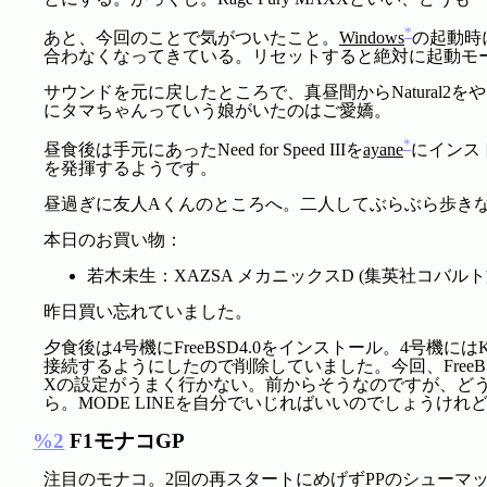
*
あと、今回のことで気がついたこと。
Windows
の起動時
合わなくなってきている。リセットすると絶対に起動モ
サウンドを元に戻したところで、真昼間からNatura
にタマちゃんっていう娘がいたのはご愛嬌。
*
昼食後は手元にあったNeed for Speed IIIを
ayane
にインス
を発揮するようです。
昼過ぎに友人Aくんのところへ。二人してぶらぶら歩き
本日のお買い物：
若木未生：XAZSA メカニックスD (集英社コバルト
昨日買い忘れていました。
夕食後は4号機にFreeBSD4.0をインストール。4号機にはKo
接続するようにしたので削除していました。今回、FreeB
Xの設定がうまく行かない。前からそうなのですが、どうもデ
ら。MODE LINEを自分でいじればいいのでしょうけれ
%2
F1モナコGP
注目のモナコ。2回の再スタートにめげずPPのシュー