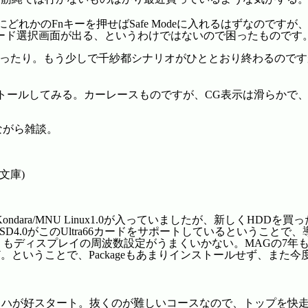
にどれかのFnキーを押せばSafe Modeに入れるはずなのです
ード選択画面が出る、というわけではないので困ったものです
l2をやったり。もう少しで千紗都シナリオがひととおり終わるの
トールしてみる。カーレースものですが、CG表示は滑らかで、3Dに
ながら雑談。
文庫)
ndara/MNU Linux1.0が入っていましたが、新しくHDDを買った
SD4.0がこのUltra66カードをサポートしているというこ
ィスプレイの周波数設定がうまくいかない。MAGの7年ものだし
ど。ということで、Packageもあまりインストールせず、ま
マッハが好スタート。抜くのが難しいコースなので、トップを快