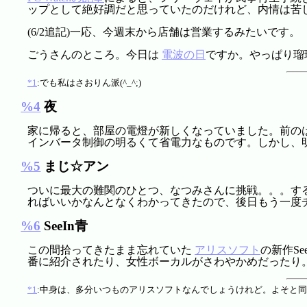
ップとして絶好調だと思っていたのだけれど、内情は苦
(6/2追記)一応、今週末から店舗は営業するみたいです。
ごうさんのところ。今日は
電波の日
ですか。やっぱり瑠
*1
:でも私はさおりん派(^_^;)
%4
夜
家に帰ると、部屋の電燈が新しくなっていました。前の
インバータ制御の明るくて省電力なものです。しかし、
%5
まじ☆アン
ついに最大の難関のひとつ、なつみさんに挑戦。。。するも
ればいいかなんとなくわかってきたので、後日もう一度
%6
SeeIn青
この間拾ってきたまま忘れていた
アリスソフト
の新作S
番に紹介されたり、女性ボーカルがさわやかめだったり
*1
:中身は、多分いつものアリスソフトなんでしょうけれど。よそと