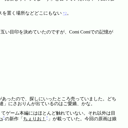
スを置く場所などどこにもない
。
*2
い目印を決めていたのですが、Comi Comiでの記憶が
記述があったので、探しにいったところ売っていました。どち
友達」にさおりんが出ているのはご愛嬌、かな。
多くてゲーム本編にはほとんど触れていない。それ以外は目
*
*
cs
の新作「
ちぇりお！
」が載っていた。今回の原画は娘
。