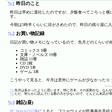
%1
昨日のこと
昨日は早めに退社したのですが、夕飯食べてごろっと横に
す。
今朝は5時半くらいに目がさめたので、昨日の残り湯に
%2
お買い物記録
日記が買い物メモになっているので、先月どのくらいの
コミックス 9冊
文庫・ノベルズ 19冊
雑誌 11冊
CD 2枚
DVD 3本
ゲーム 3本
こうやって見ると、今月は意外にゲームが少なかったり
*1
:先月は多かったように思います。特に月末。その反動かな。なん
*2
:ただ、明らかに読んでいる数の方が少ないので、どんどん未読が増えて
%3
雑記(昼)
PC Watchの記事
によると、フリーウェイが民事再生手続