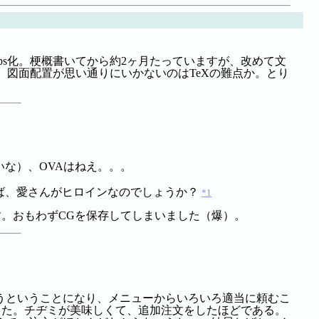
ps化。梗概書いてから約2ヶ月たっていますが、改めて文
。図面配置が思い通りにいかないのはTeXの難点か。とり
いな）、OVAはねえ。。。
ば、愛さんがヒロインなのでしょうか？
*1
。おもわずCGを保存してしまいました（爆）。
うということになり、メニューからいろいろ適当に頼むこ
った。チヂミが美味しくて、追加注文をしたほどである。