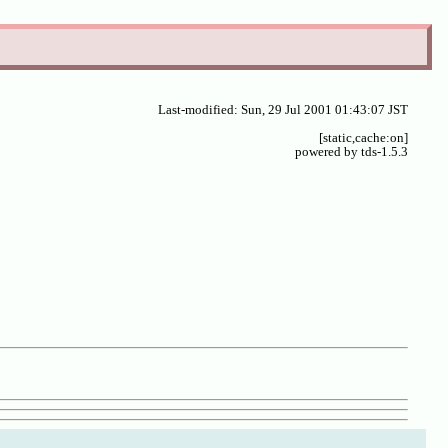
Last-modified: Sun, 29 Jul 2001 01:43:07 JST
[static,cache:on]
powered by tds-1.5.3