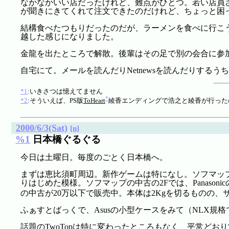
なかなかいい店だったけれど、難点がひとつ。若い店員
が聞きにきてくれて注文できたのだけれど、ちょっと困っ
結構食べたつもりだったのだが、ラーメンを食べに行こ
越した感じになりました。
金龍を出たところで解散。後輩はその足で別の会合に参
自宅にて。メールを読んだりNetnewsを読んだりするう
*1
:いきさつは憶えてません
*
*2
:そういえば、PS版
ToHeart
綾香エンディングで浩之と綾香が行った
2000/6/3(Sat)
[n]
%1
日本橋ぐるぐる
今日は土曜日。毎度のごとく日本橋へ。
まずは恵比須町周辺。新作ゲームは特になし。ソフマップでは、Cr
りはじめた模様。ソフマップの中古の2Fでは、Panasoni
の中古が20万以下で販売中。本体は2Kgを切るものの、サイ
ふぁすとばっくで、Asusの小型ケースをみて（NLX規
話題のTwoTopは特に変わったところもなく、平常ど