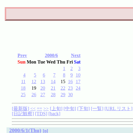
Prev
2000/6
Next
Sun
Mon
Tue
Wed
Thu
Fri
Sat
1
2
3
4
5
6
7
8
9
10
11
12
13
14
15
16
17
18
19
20
21
22
23
24
25
26
27
28
29
30
[最新版]
<<
==
>>
[上旬]
[中旬]
[下旬]
[一覧]
[URL リスト]
[日記観察]
[TDS]
[back]
2000/6/1(Thu)
[n]