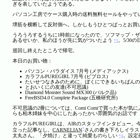
ぎを表していたようである。
パソコン工房でケース購入時の送料無料セールをやって
堺筋を横断して反対側へ。しかしもうひとつぱっとお買
うろうろするうちに1時前になったので、ソフマップ・
あるせいか、私のほうが先に気がついたよう
。5/30
*3
巡回し終えたところで帰宅。
本日のお買い物：
パソコン・パラダイス 7月号 (メディアックス)
カラフルPUREGIRL 7月号 (ビブロス)
たいせつなきみのために、ぼくにできるいちばんのこ
とおいくにの友達(不可思議)
Diamond Monster Sound MX300 (バルク品)
FreeBSD4.0 Complete Package (五橋研究所)
不可思議の2冊については、Comi Comiで買った本
らも柏木姉妹を中心にしたあったかい雰囲気のお話です
カラフルPUREGIRLは、AIRのスタッフインタビ
*
立った記事なし。
CARNELIAN
さんの書き下ろしイラス
太丸さん。「夕焼け」と違って純愛ものらしい
。設定
*4