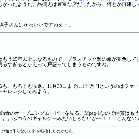
しかったようだ。品揃えは豊富な店だったから、何とか再建し
璃子さんはかわいいですねえ
。
*1
はもう25年以上になるもので、プラスチック製の傘が変色して
明るすぎるとかえって戸惑ってしまうものですね。
、もろくも敗退。11月30日までに1千万円というのはファー
チャレンジしてみよう。
eeIn青のオープニングムービーを見る。Mpeg-1なので画質
。。。ふつうのギャルゲーみたいじゃないかー！！ こんなの
同じ物は作らない方針を転換したのかなあ。