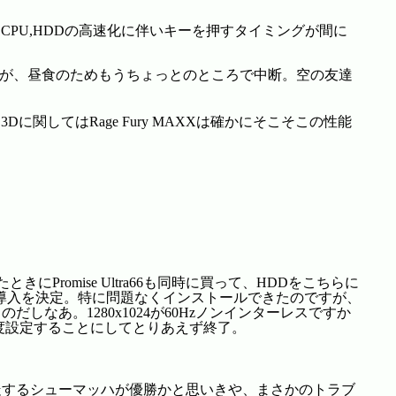
が、CPU,HDDの高速化に伴いキーを押すタイミングが間に
。
ですが、昼食のためもうちょっとのところで中断。空の友達
関してはRage Fury MAXXは確かにそこそこの性能
ときにPromise Ultra66も同時に買って、HDDをこちらに
とで、導入を決定。特に問題なくインストールできたのですが、
なあ。1280x1024が60Hzノンインターレスですか
た今度設定することにしてとりあえず終了。
走するシューマッハが優勝かと思いきや、まさかのトラブ