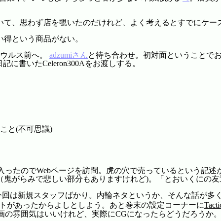
いて、思わず店を覗いたのだけれど、よく考えるとすでにケー
い得という商品がない。
ザウルス前へ。
adzumiさん
と待ち合わせ。初対面ということでお互
の日記に書いたCeleron300Aをお渡しする。
と(不可思議)
が気に入ったのでWebページを訪問。虎の穴で売っているという
（鬼がらみで悲しい部分もありますけれど)。「とおいくにの
ュー。今回は新規スタッフばかり。内輪ネタというか、そんな話が
トがあったからよしとしよう。あと巻末の設定コーナーに
Tacti
画の雰囲気はいいけれど、実際にCGになったらどうだろうか