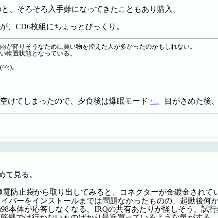
ないのと、そろそろ入手難になってきたこともあり購入。
すが、CD6枚組にちょっとびっくり。
、雨が降りそうなために買い物を控えた人が多かったのかもしれない。
ない物置状態となっている。
^;)。
も空けてしまったので、夕食後は爆眠モード
。目がさめた後、W
*1
めて見る。
静電防止袋から取り出してみると、コネクターが金鍍金されて
ライバーをインストールまでは問題なかったものの、起動後何か(w
n98本体が応答しなくなる。IRQの共有あたりが怪しそう。
どうも一筋縄では行かないものばかり最近買っているような気がする