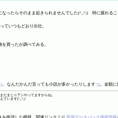
なったらそのまま起きられませんでした(^_^;) 特に疲れる
入っていつもどおり出社。
物を買ったか調べてみる。
、なんだかんだ言っても小説が多かったりします
。金額に
*1
*2
せまだまじ☆アンやってますからね。
います(^_^;)
きを申請した模様。関連リンクより
帝国データバンク倒産情報