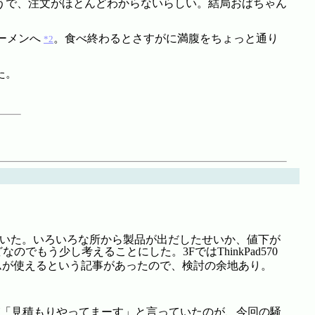
うで、注文がほとんどわからないらしい。結局おばちゃん
ーメンへ
。食べ終わるとさすがに満腹をちょっと通り
*2
た。
ほどで売っていた。いろいろな所から製品が出だしたせいか、値下が
のでもう少し考えることにした。3FではThinkPad570
ムが使えるという記事があったので、検討の余地あり。
「見積もりやってまーす」と言っていたのが、今回の騒