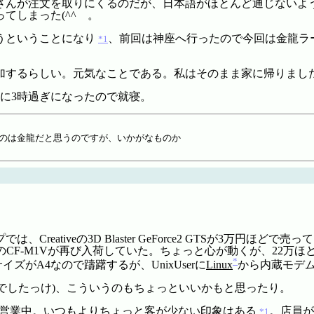
さんが注文を取りにくるのだが、日本語がほとんど通じないよ
てしまった(^^ゞ。
うということになり
、前回は神座へ行ったので今回は金龍ラ
*1
加するらしい。元気なことである。私はそのまま家に帰りまし
ちに3時過ぎになったので就寝。
のは金龍だと思うのですが、いかがなものか
eativeの3D Blaster GeForce2 GTSが3万円
cのCF-M1Vが再び入荷していた。ちょっと心が動くが、22万ほどな
*
ズがA4なので躊躇するが、UnixUserに
Linux
から内蔵モデ
格でしたっけ)、こういうのもちょっといいかもと思ったり。
おり営業中。いつもよりちょっと客が少ない印象はある
。店員が
*1