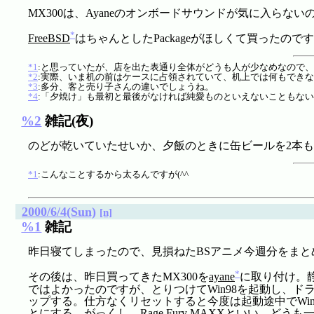
MX300は、Ayaneのオンボードサウンドが気に入ら
*
FreeBSD
はちゃんとしたPackageがほしくて買ったので
*1
:と思っていたが、店を出た表通り全体がどうも人が少なめなので
*2
:実際、いま机の前はケースに占領されていて、机上では何もでき
*3
:多分、客と売り子さんの違いでしょうね。
*4
:「夕焼け」も最初と最後がなければ純愛ものといえないこともない(^
%2
雑記(夜)
のどが乾いていたせいか、夕飯のときに缶ビールを2本
*1
:こんなことするから太るんですが(^^ゞ
2000/6/4(Sun)
[n]
%1
雑記
昨日寝てしまったので、見損ねたBSアニメ今週分をまと
*
その後は、昨日買ってきたMX300を
ayane
に取り付け。
ではよかったのですが、とりつけてWin98を起動し、ド
ップする。仕方なくリセットすると今度は起動途中でWi
とにする。がっくし。Rage Fury MAXXといい、