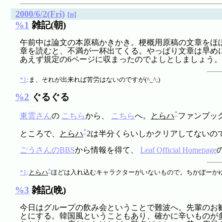
2000/6/2(Fri)
[n]
%1
雑記(朝)
午前中は論文の本原稿かきかき。梗概用原稿の文章をほぼ
章を読むと、不満が一杯出てくる。やっぱり文章は早め
あえず規定の6ページに収まったのでよしとしましょう。最
*1
:ま、それが出来れば苦労はないのですが(^_^;)
%2
ぐるぐる
*
東雲さん
の
こちら
から、
こちら
へ。
とらハ
ファンブッ
*
ところで、
とらハ
2は半分くらいしかクリアしてないの
ごうさんのBBS
から情報を得て、
Leaf Official Homepage
*
*1
:
とらハ
ほどは入れ込むキャラクターがいないもので。ちかぼーかゆう
%3
雑記(晩)
今日はグループの飲み会ということで難波へ。先輩のお
とにする。韓国風ということもあり、確かに辛いものが