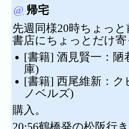
@
帰宅
先週同様20時ちょっ
書店にちょっとだけ寄
[書籍] 酒見賢一：
庫)
[書籍] 西尾維新：
ノベルズ)
購入。
20:56鶴橋発の松阪