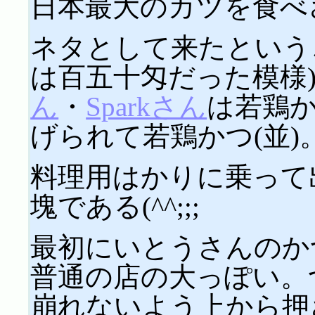
日本最大のカツを食べ
ネタとして来たという
は百五十匁だった模様
ん
・
Sparkさん
は若鶏か
げられて若鶏かつ(並)
料理用はかりに乗って
塊である(^^;;;
最初にいとうさんのか
普通の店の大っぽい。つ
崩れないよう上から押