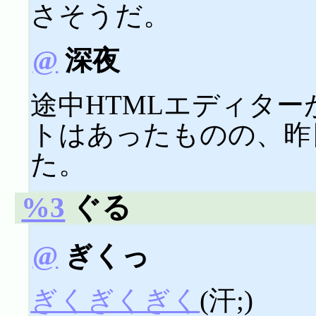
さそうだ。
@
深夜
途中HTMLエディタ
トはあったものの、昨
た。
%3
ぐる
@
ぎくっ
ぎくぎくぎく
(汗;)