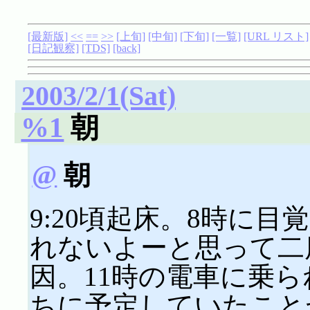
[最新版]
<<
==
>>
[上旬]
[中旬]
[下旬]
[一覧]
[URL リスト]
[日記観察]
[TDS]
[back]
2003/2/1(Sat)
%1
朝
@
朝
9:20頃起床。8時に
れないよーと思って二
因。11時の電車に乗
ちに予定していたこと