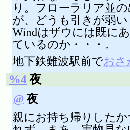
り。フローラリア並の
が、どうも引きが弱い
Windはザウには既に
ているのか・・・。
地下鉄難波駅前で
おさ
%4
夜
@
夜
親にお持ち帰りしたか
れず。まあ、実物見な