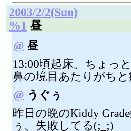
2003/2/2(Sun)
%1
昼
@
昼
13:00頃起床。ちょ
鼻の境目あたりがちと
@
うぐぅ
昨日の晩のKiddy Gra
ぅ、失敗してる(;_;)