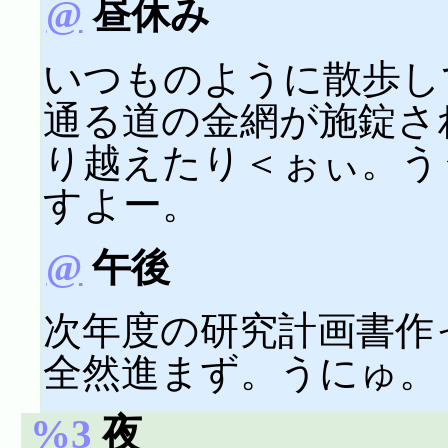
@
昼休み
いつものように散歩し
通る道の金網が施錠さ
り越えたり＜ぉぃ。う
すよー。
@
午後
次年度の研究計画書作
全然進まず。うにゅ。
%3
夜