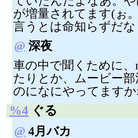
ていたんだよなあ。や
が増量されてます(ぉ
言うとは命知らずだな
@
深夜
車の中で聞くために、m
たりとか、ムービー部
のになにやってますかね
%4
ぐる
@
4月バカ