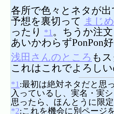
各所で色々とネタが出
予想を裏切って
まじ
ったり
。ちうか注文
*1
あいかわらずPonPon
浅田さんのところ
もス
これはこれでよろし
*1
:最初は絶対ネタだと思
入っているし、実名・実シ
思ったら、ほんとうに限定
*2
:これを機会に別ページを