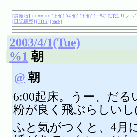
[最新版]
<<
==
>>
[上旬]
[中旬]
[下旬]
[一覧]
[URL リスト]
[日記観察]
[TDS]
[back]
2003/4/1(Tue)
%1
朝
@
朝
6:00起床。うー、だ
粉が良く飛ぶらしいし(T
ふと気がつくと、4月