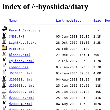
Index of /~hyoshida/diary
Name
Last modified
Size
De
Parent Directory
CM63.txt
LightNovel.txt
Picture/
bless1.html
cg-index.html
common.css
d010104.html
d200003.html
d200003a.html
d200003b.html
d200003c.html
d200004.html