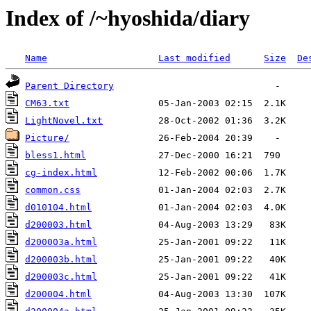
Index of /~hyoshida/diary
Name
Last modified
Size
De
Parent Directory
CM63.txt
LightNovel.txt
Picture/
bless1.html
cg-index.html
common.css
d010104.html
d200003.html
d200003a.html
d200003b.html
d200003c.html
d200004.html