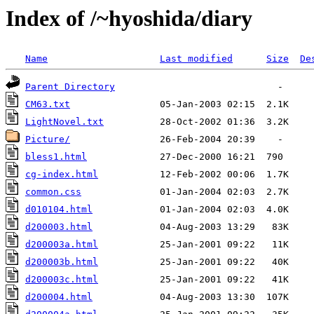
Index of /~hyoshida/diary
Name
Last modified
Size
De
Parent Directory
CM63.txt
LightNovel.txt
Picture/
bless1.html
cg-index.html
common.css
d010104.html
d200003.html
d200003a.html
d200003b.html
d200003c.html
d200004.html