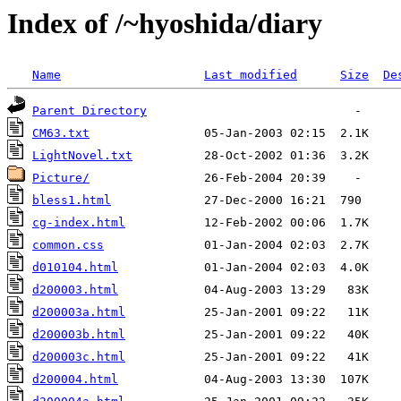
Index of /~hyoshida/diary
Name
Last modified
Size
De
Parent Directory
CM63.txt
LightNovel.txt
Picture/
bless1.html
cg-index.html
common.css
d010104.html
d200003.html
d200003a.html
d200003b.html
d200003c.html
d200004.html