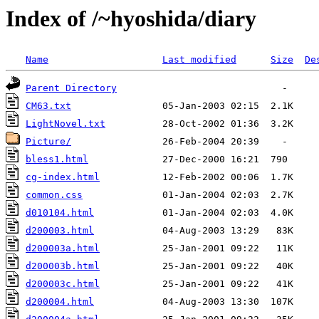
Index of /~hyoshida/diary
Name
Last modified
Size
De
Parent Directory
CM63.txt
LightNovel.txt
Picture/
bless1.html
cg-index.html
common.css
d010104.html
d200003.html
d200003a.html
d200003b.html
d200003c.html
d200004.html