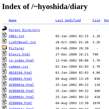
Index of /~hyoshida/diary
Name
Last modified
Size
De
Parent Directory
CM63.txt
LightNovel.txt
Picture/
bless1.html
cg-index.html
common.css
d010104.html
d200003.html
d200003a.html
d200003b.html
d200003c.html
d200004.html