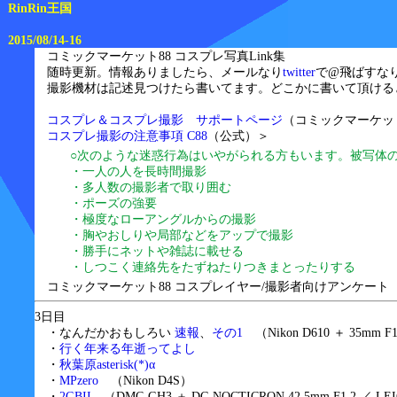
RinRin王国
2015/08/14-16
コミックマーケット88 コスプレ写真Link集
随時更新。情報ありましたら、メールなり
twitter
で@飛ばすな
撮影機材は記述見つけたら書いてます。どこかに書いて頂ける
コスプレ＆コスプレ撮影 サポートページ
（コミックマーケッ
コスプレ撮影の注意事項 C88
（公式）＞
○次のような迷惑行為はいやがられる方もいます。被写体
・一人の人を長時間撮影
・多人数の撮影者で取り囲む
・ポーズの強要
・極度なローアングルからの撮影
・胸やおしりや局部などをアップで撮影
・勝手にネットや雑誌に載せる
・しつこく連絡先をたずねたりつきまとったりする
コミックマーケット88 コスプレイヤー/撮影者向けアンケート
3日目
・なんだかおもしろい
速報
、
その1
（Nikon D610 ＋ 35mm F1
・
行く年来る年逝ってよし
・
秋葉原asterisk(*)α
・
MPzero
（Nikon D4S）
・
2GBII
（DMC-GH3 ＋ DG NOCTICRON 42.5mm F1.2 ／ LEI