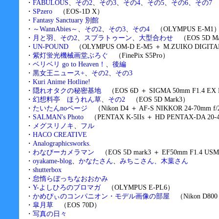
・
FABULOUS
、
その2
、
その3
、
その4
、
その5
、
その6
、
その7
（
・
SPzero
（EOS-1D X）
・
Fantasy Sanctuary 別館
・
～WannAbies～
、
その2
、
その3
、
その4
（OLYMPUS E-M1
・
月と羽
、
その2
、
スプラトゥーン
、
大型合わせ
（EOS 5D Mar
・
UN-POUND
（OLYMPUS OM-D E-M5 ＋ M.ZUIKO DIGITAL 
・
紫灯蛍光機械画堂ぶろぐ
（FinePix S5Pro）
・
ベリベリ go to Heaven！
、
後編
・
黒女王ニュース+
、
その2
、
その3
・
Kuri Anime Hotline!
・
隠れオタクの秘密基地
（EOS 6D ＋ SIGMA 50mm F1.4 EX 
・
幻想料亭 ほうれん草
、
その2
（EOS 5D Mark3）
・
たいたんnoページ
（Nikon D4 ＋ AF-S NIKKOR 24-70mm f/
・
SALMAN's Photo
（PENTAX K-5IIs ＋ HD PENTAX-DA 20-40
・
メグスリノキ
、
フル
・
HACO CREATIVE
・
Analographicsworks.
・
わなびーカメラマン
（EOS 5D mark3 ＋ EF50mm F1.4 US
・
oyakame-blog
、
かなたさん
、
みちこさん、木葉さん
・
shutterbox
・
怠惰らぼっちなおおかみ
・
Y-よしひろのブロマガ
（OLYMPUS E-PL6）
・
かめぴぃのコンパニオン・モデル画像の部屋
（Nikon D800 ＋
・
皐月草
（EOS 70D）
・
写真の日々