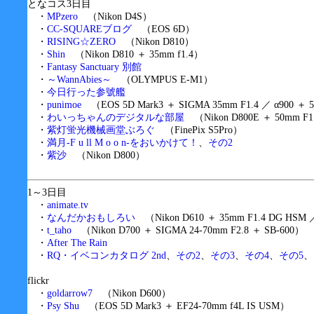
となコス3日目
・
MPzero
（Nikon D4S）
・
CC-SQUAREブログ
（EOS 6D）
・
RISING☆ZERO
（Nikon D810）
・
Shin
（Nikon D810 ＋ 35mm f1.4）
・
Fantasy Sanctuary 別館
・
～WannAbies～
（OLYMPUS E-M1）
・
今日行った参號艦
・
punimoe
（EOS 5D Mark3 ＋ SIGMA 35mm F1.4 ／ α900 ＋ 50
・
わいっちゃんのデジタルな部屋
（Nikon D800E ＋ 50mm F1.
・
紫灯蛍光機械画堂ぶろぐ
（FinePix S5Pro）
・
満月-F u ll M o o n-をおいかけて！
、
その2
・
紫沙
（Nikon D800）
1～3日目
・
animate.tv
・
なんだかおもしろい
（Nikon D610 ＋ 35mm F1.4 DG HSM
・
t_taho
（Nikon D700 ＋ SIGMA 24-70mm F2.8 ＋ SB-600）
・
After The Rain
・
RQ・イベコンカタログ 2nd
、
その2
、
その3
、
その4
、
その5
、
flickr
・
goldarrow7
（Nikon D600）
・
Psy Shu
（EOS 5D Mark3 ＋ EF24-70mm f4L IS USM）