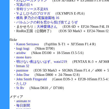
・
わなびーカメラマン
（EOS 5D mark3 ＋ EF28mm F1.8 USM
・
写真の日々
・
常時リソース不足RX
・
Y-よしひろのブロマガ
（OLYMPUS E-PL6）
・
横島 夢乃介の電脳遊園地 16
・
バルムンクの剣を窓から投げ捨てようぜ
・まかせろり：
大神愛璃さん
（EOS 6D ＋ EF24-70mm F4L I
・RinRin王国（公開終了） （EOS 5D Mark3 ＋ EF24-70mm f2.8
flickr
・
Kanon Serizawa
（Fujifilm X-T1 ＋ XF35mm F1.4 R）
・
kugi kugi
（Nikon D700）
・
ariobw
（Nikon D5100 ＋ 18-55mm f3.5-5.6）
・
mono kuro
・
明けない夜はないはず
、
wata1219
（PENTAX K-3 ＋ AF360FG
・
htman 32
・
punimoe
（EOS 5D Mark3 ＋ SIGMA 35mm F1.4 ／ α900 ＋ 5
・
John Doe
（Nikon D800 ＋ 24-70mm f2.8）
・
John Smith Fitzgerald
（Canon EOS-3 ＋ EF28-105mm F3.5-4.5 I
・
たしひ
・
St Rv
（Nikon D610 ／ D7100）
メディア
・
animate.tv
・
毎日新聞