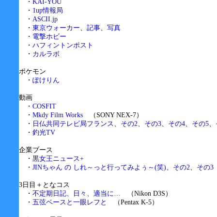
・
KAI-YOU
・
1up情報局
・
ASCII.jp
・
東京ウォーカー
、
記事
、
写真
・
電撃ホビー
・
ハフィントンポスト
・
カルラボ
ポケモン
・
ぽけりん
動画
・
COSFIT
・
Mkdy Film Works
（SONY NEX-7）
・
日仏共同テレビ局フランス
、
その2
、
その3
、
その4
、
その5
、
・
釣光TV
企業ブース
・
黒女王ニュース+
・
JINちゃん の しれ～っと行ってみよぅ～(笑)
、
その2
、
その3
3日目＋となコス
・
不定期日記、日々、適当に…
（Nikon D3S）
・
五弦ベースと一眼レフと
（Pentax K-5）