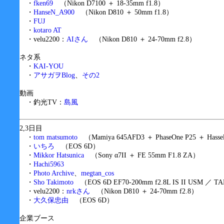
・
fken69
（Nikon D7100 ＋ 18-35mm f1.8）
・
HanseN_A900
（Nikon D810 ＋ 50mm f1.8）
・
FUJ
・
kotaro AT
・velu2200：
AIさん
（Nikon D810 ＋ 24-70mm f2.8）
ネタ系
・
KAI-YOU
・
アサガヲBlog
、
その2
動画
・釣光TV：
島風
2,3日目
・
tom matsumoto
（Mamiya 645AFD3 ＋ PhaseOne P25 ＋ Hassel
・
いちろ
（EOS 6D）
・
Mikkor Hatsunica
（Sony α7II ＋ FE 55mm F1.8 ZA）
・
Hachi5963
・
Photo Archive
、
megtan_cos
・
Sho Takimoto
（EOS 6D EF70-200mm f2.8L IS II USM ／ TA
・velu2200：
nrkさん
（Nikon D810 ＋ 24-70mm f2.8）
・
大久保忠由
（EOS 6D）
企業ブース