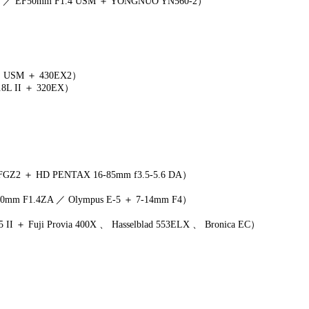
 ／ EF50mm F1.4 USM ＋ YONGNUO YN560-2）
S USM ＋ 430EX2）
L II ＋ 320EX）
Z2 ＋ HD PENTAX 16-85mm f3.5-5.6 DA）
0mm F1.4ZA ／ Olympus E-5 ＋ 7-14mm F4）
I ＋ Fuji Provia 400X 、 Hasselblad 553ELX 、 Bronica EC）