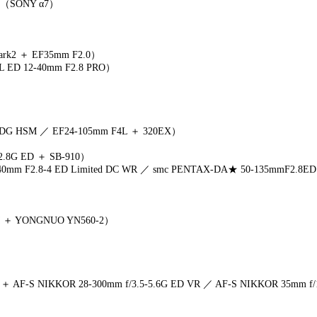
SONY α7）
）
k2 ＋ EF35mm F2.0）
ED 12-40mm F2.8 PRO）
DG HSM ／ EF24-105mm F4L ＋ 320EX）
2.8G ED ＋ SB-910）
mm F2.8-4 ED Limited DC WR ／ smc PENTAX-DA★ 50-135mmF2.8E
M ＋ YONGNUO YN560-2）
 AF-S NIKKOR 28-300mm f/3.5-5.6G ED VR ／ AF-S NIKKOR 35mm f