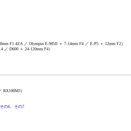
mm F1.4ZA ／ Olympus E-M5II ＋ 7-14mm F4 ／ E-P5 ＋ 12mm F2）
4 ／ D600 ＋ 24-120mm F4）
 ／ RX100M3）
その6
、
その7