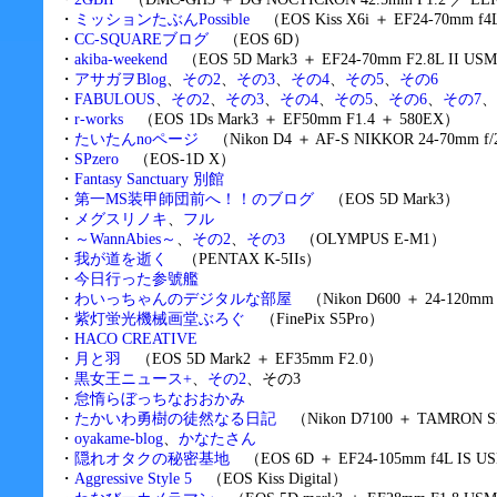
・
ミッションたぶんPossible
（EOS Kiss X6i ＋ EF24-70mm f4
・
CC-SQUAREブログ
（EOS 6D）
・
akiba-weekend
（EOS 5D Mark3 ＋ EF24-70mm F2.8L II US
・
アサガヲBlog
、
その2
、
その3
、
その4
、
その5
、
その6
・
FABULOUS
、
その2
、
その3
、
その4
、
その5
、
その6
、
その7
、
・
r-works
（EOS 1Ds Mark3 ＋ EF50mm F1.4 ＋ 580EX）
・
たいたんnoページ
（Nikon D4 ＋ AF-S NIKKOR 24-70mm f/
・
SPzero
（EOS-1D X）
・
Fantasy Sanctuary 別館
・
第一MS装甲師団前へ！！のブログ
（EOS 5D Mark3）
・
メグスリノキ
、
フル
・
～WannAbies～
、
その2
、
その3
（OLYMPUS E-M1）
・
我が道を逝く
（PENTAX K-5IIs）
・
今日行った参號艦
・
わいっちゃんのデジタルな部屋
（Nikon D600 ＋ 24-120mm 
・
紫灯蛍光機械画堂ぶろぐ
（FinePix S5Pro）
・
HACO CREATIVE
・
月と羽
（EOS 5D Mark2 ＋ EF35mm F2.0）
・
黒女王ニュース+
、
その2
、その3
・
怠惰らぼっちなおおかみ
・
たかいわ勇樹の徒然なる日記
（Nikon D7100 ＋ TAMRON SP A
・
oyakame-blog
、
かなたさん
・
隠れオタクの秘密基地
（EOS 6D ＋ EF24-105mm f4L IS 
・
Aggressive Style 5
（EOS Kiss Digital）