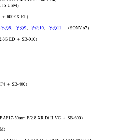
L IS USM）
M ＋ 600EX-RT）
その8
、
その9
、
その10
、
その11
（SONY α7）
2.8G ED ＋ SB-910）
F4 ＋ SB-400）
F17-50mm F/2.8 XR Di II VC ＋ SB-600）
USM）