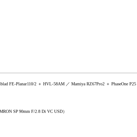
blad FE-Planar110/2 ＋ HVL-58AM ／ Mamiya RZ67Pro2 ＋ PhaseOne P2
MRON SP 90mm F/2.8 Di VC USD）