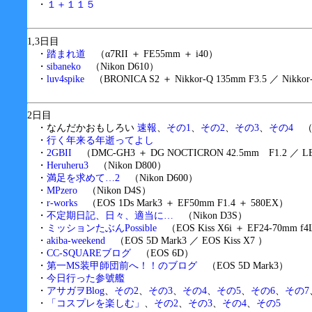
・
１＋１１５
1,3日目
・
踏まれ道
（α7RII ＋ FE55mm ＋ i40）
・
sibaneko
（Nikon D610）
・
luv4spike
（BRONICA S2 ＋ Nikkor-Q 135mm F3.5 ／ Nikkor-H.
2日目
・なんだかおもしろい
速報
、
その1
、
その2
、
その3
、
その4
（Ni
・
行く年来る年逝ってよし
・
2GBII
（DMC-GH3 ＋ DG NOCTICRON 42.5mm F1.2 ／ LEI
・
Heruheru3
（Nikon D800）
・
満足を求めて…2
（Nikon D600）
・
MPzero
（Nikon D4S）
・
r-works
（EOS 1Ds Mark3 ＋ EF50mm F1.4 ＋ 580EX）
・
不定期日記、日々、適当に…
（Nikon D3S）
・
ミッションたぶんPossible
（EOS Kiss X6i ＋ EF24-70mm f4
・
akiba-weekend
（EOS 5D Mark3 ／ EOS Kiss X7 ）
・
CC-SQUAREブログ
（EOS 6D）
・
第一MS装甲師団前へ！！のブログ
（EOS 5D Mark3）
・
今日行った参號艦
・
アサガヲBlog
、
その2
、
その3
、
その4
、
その5
、
その6
、
その7
・
「コスプレを楽しむ」
、
その2
、
その3
、
その4
、
その5