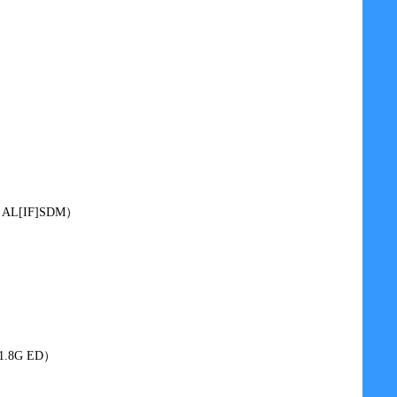
D AL[IF]SDM）
/1.8G ED）