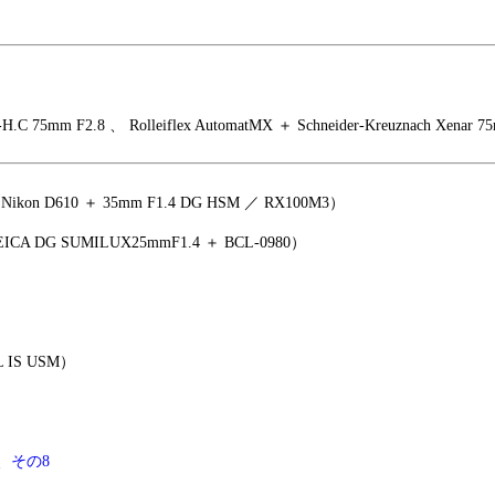
C 75mm F2.8 、 Rolleiflex AutomatMX ＋ Schneider-Kreuznach Xenar 
kon D610 ＋ 35mm F1.4 DG HSM ／ RX100M3）
CA DG SUMILUX25mmF1.4 ＋ BCL-0980）
L IS USM）
、
その8