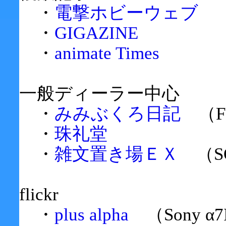
・
電撃ホビーウェブ
・
GIGAZINE
・
animate Times
一般ディーラー中心
・
みみぶくろ日記
（FU
・
珠礼堂
・
雑文置き場ＥＸ
（SON
flickr
・
plus alpha
（Sony α7II