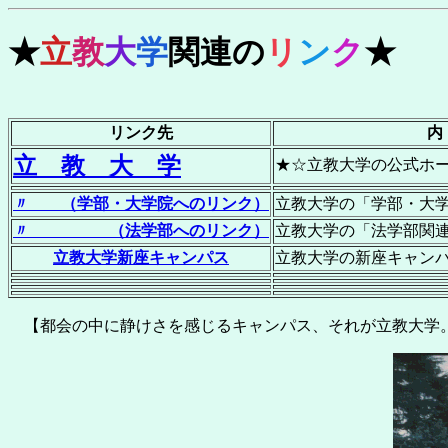
★
立
教
大
学
関連の
リ
ン
ク
★
リンク先
内
立 教 大 学
★☆立教大学の公式ホ
〃 （学部・大学院へのリンク）
立教大学の「学部・大
〃
（法学部へのリンク）
立教大学の「法学部関
立教大学新座キャンパス
立教大学の新座キャン
【都会の中に静けさを感じるキャンパス、それが立教大学