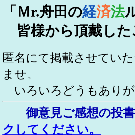
「Ｍr.舟田の
経
済
法
皆様から頂戴した
匿名にて掲載させていた
ませ。
いろいろどうもありが
御意見ご感想の投
クしてください。