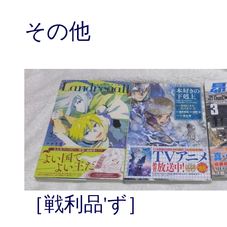
その他
［戦利品'ず］