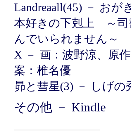
Landreaall(45) － 
本好きの下剋上 ～司
んでいられません～ 
X － 画：波野涼、原
案：椎名優
昴と彗星(3) － しげの
その他 － Kindle