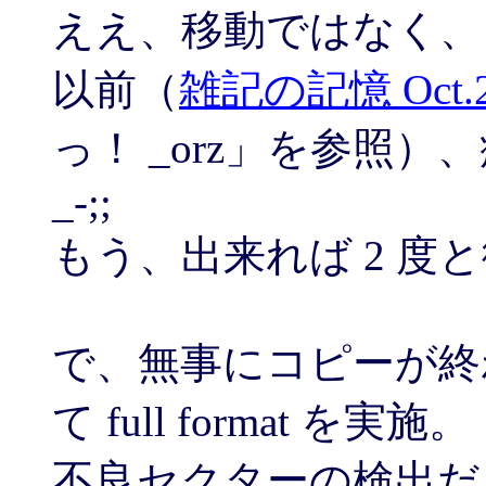
ええ、移動ではなく、
以前（
雑記の記憶 Oct.2
っ！ _orz」を参照）
_-;;
もう、出来れば 2 度
で、無事にコピーが終わ
て full format を実施。
不良セクターの検出だ