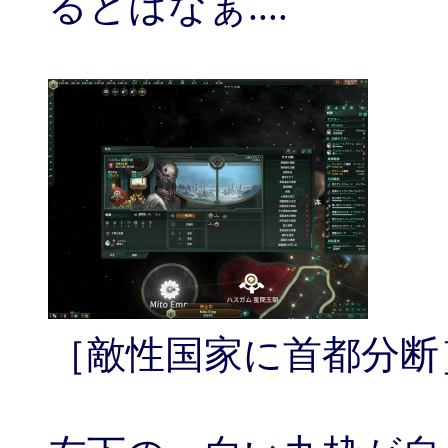
るとはなぁ....
［敵性国家に首都分断