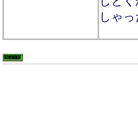
しとく
しゃっ