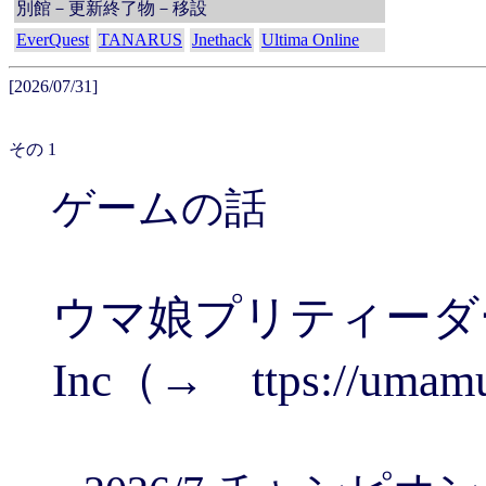
別館－更新終了物－移設
EverQuest
TANARUS
Jnethack
Ultima Online
[2026/07/31]
その 1
ゲームの話
ウマ娘プリティーダービー
Inc（→ ttps://umam