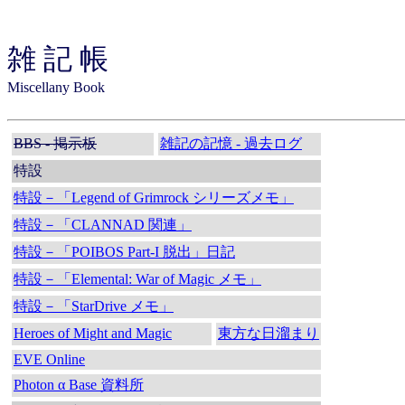
雑 記 帳
Miscellany Book
BBS - 掲示板
雑記の記憶 - 過去ログ
特設
特設－「Legend of Grimrock シリーズメモ」
特設－「CLANNAD 関連」
特設－「POIBOS Part-I 脱出」日記
特設－「Elemental: War of Magic メモ」
特設－「StarDrive メモ」
Heroes of Might and Magic
東方な日溜まり
EVE Online
Photon α Base 資料所