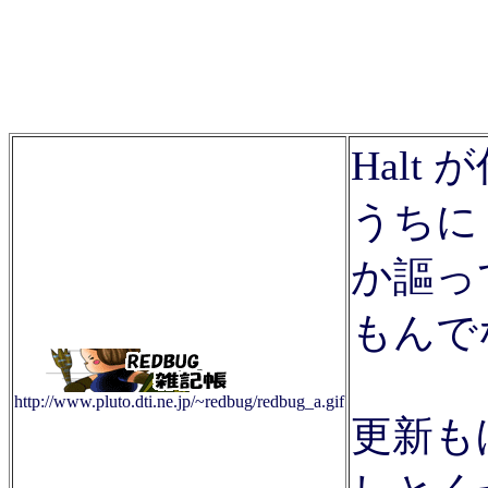
Halt
うちに l
か謳っ
もんで
http://www.pluto.dti.ne.jp/~redbug/redbug_a.gif
更新も