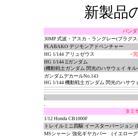
新製品
バンダ
30MP 式波・アスカ・ラングレー(プラグスーツ
PLABAKO デジモンアドベンチャー
HG 1/144 アリュゼウス
<
HG 1/144 Ξガンダム
(機動戦士ガンダム 閃光のハサウェイ キル
ガンダムデカールNo.143
HG 1/144 機動戦士ガンダム 閃光のハサ
.
.
タミ
1/12 Honda CB1000F
トレイルミニ四駆 イースターバージョン (
MSシャーシ 強化ギヤカバー (イエローグ