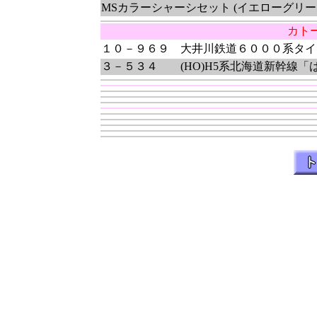
MSカラーシャーシセット (イエローグリー
カト
１０－９６９ 大井川鉄道６０００系タ
３－５３４ (HO)H5系北海道新幹線「