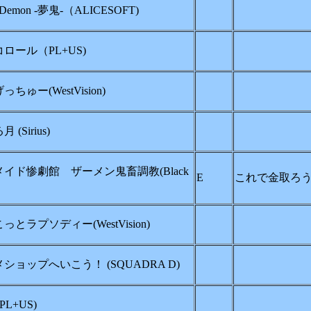
t Demon -夢鬼-（ALICESOFT)
ロール（PL+US)
ちゅー(WestVision)
 (Sirius)
イド惨劇館 ザーメン鬼畜調教(Black
E
これで金取ろう
っとラプソディー(WestVision)
ショップへいこう！ (SQUADRA D)
PL+US)