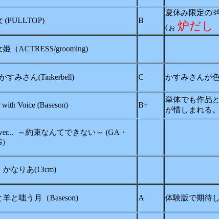
夏休み限定の3
(PULLTOP)
B
炉だし
(ぉ
（ACTRESS/grooming)
すみさん(Tinkerbell)
C
かすみさんが
単体でも作品
with Voice (Baseson)
B+
が惜しまれる
 ever... ～約束なんてできない～ (GA・
)
かなりあ(13cm)
羊と嗤う月（Baseson)
A
体験版で期待