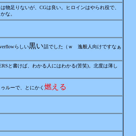
は物足りないが、CGは良い。ヒロインはやられ役で、
うかな。
黒い
rflowらしい
話でした（ｗ 逸般人向けですなぁ
TERSと書けば、わかる人にはわかる(苦笑)。北度は薄し
燃える
トゥルーで、とにかく