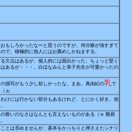
構おもしろかったなーと思うのですが、何分癖が強すぎて
るので、積極的に他人にはお薦めしかねまする。
ぎる欠点はあるが、個人的には面白かった。ちょっと堅く
いはあるが・・・。白ほなみんと恭子先生が可愛かったの
乳
ーの描写がもう少し欲しかったな。まあ、真由紀の
で
た（ぉ
るわけには行かない部分もあるけれど、とにかく好き。他
と。
の救いのなさはなんとも言えないものがある（ｗ 難易
点。
ることは否めませんが、基本をかっちりと押さえたシナリ