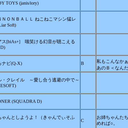
 TOYS (janis/iory)
ＮＮＯＮＢＡＬＬ ねこねこマシン猛レ
ar Soft)
ス[biAs+] 嗤笑ける幻音が聴こえる
ED)
私もこんなか
ナビ(Q-X)
B
あのＢ＜なん
ル・クレイル ～愛し合う逃避の中で～
CESOFT)
ONER (SQUADRA D)
ちゃんとしようよ！（きゃんでぃそふ
お姉ちゃんた
C
めれば○。