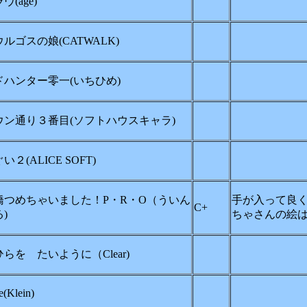
ヴ(age)
ルゴスの娘(CATWALK)
ドハンター零一(いちひめ)
ウン通り３番目(ソフトハウスキャラ)
い２(ALICE SOFT)
橋つめちゃいました！P・R・O（ういん
手が入って良
C+
)
ちゃさんの絵
らを たいように（Clear)
ve(Klein)