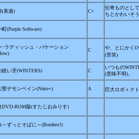
伝奇ものとして
(美遊)
C+
ちとかわいそ
Purple Software)
ー･ラディッシュ・バケーション
や、とにかくOve
C
flow)
(苦笑)
いつものWIN
鋭い牙(WINTERS)
C
(意味不明)。
聖デモンベイン(Nitro+)
A
巨大ロボ＋ク
DVD-ROM版(すたじおみりす)
A～ずっとそばに～(Bombee!)