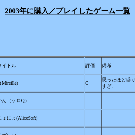
2003年に購入／プレイしたゲーム一覧
タイトル
評価
備考
思ったほど盛
reille)
C
すぎ。
かん（ケロQ）
にょ(AliceSoft)