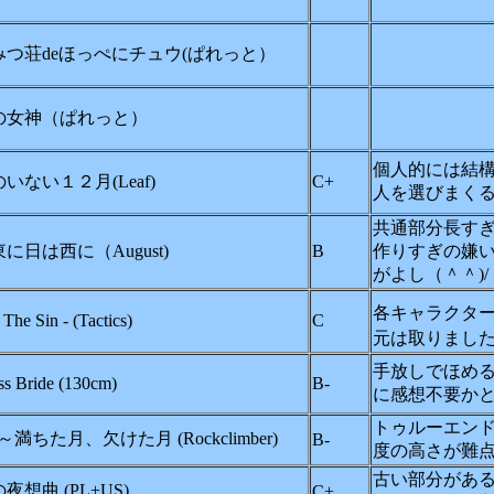
みつ荘deほっぺにチュウ(ぱれっと）
の女神（ぱれっと）
個人的には結
いない１２月(Leaf)
C+
人を選びまく
共通部分長す
に日は西に（August)
B
作りすぎの嫌
がよし（＾＾)/
各キャラクタ
he Sin - (Tactics)
C
元は取りまし
手放しでほめ
ss Bride (130cm)
B-
に感想不要か
トゥルーエンド
 ～満ちた月、欠けた月 (Rockclimber)
B-
度の高さが難
古い部分があ
夜想曲 (PL+US)
C+