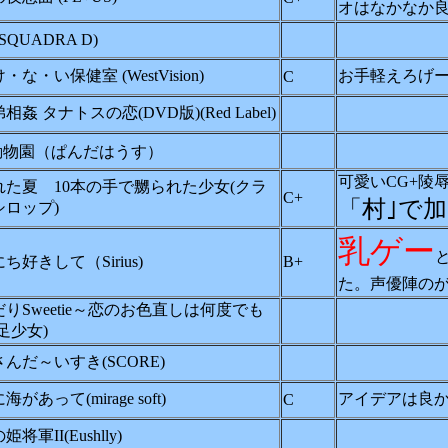
オはなかなか
 (SQUADRA D)
・な・い保健室 (WestVision)
お手軽えろげ
C
相姦 タナトスの恋(DVD版)(Red Label)
動物園（ぱんだはうす）
可愛いCG+陵
れた夏 10本の手で嬲られた少女(クラ
C+
「村｣で
シロップ)
乳ゲー
ち好きして（Sirius)
B+
た。声優陣の
りSweetie～恋のお色直しは何度でも
足少女)
んだ～いすき(SCORE)
があって(mirage soft)
アイデアは良
C
将軍II(Eushlly)